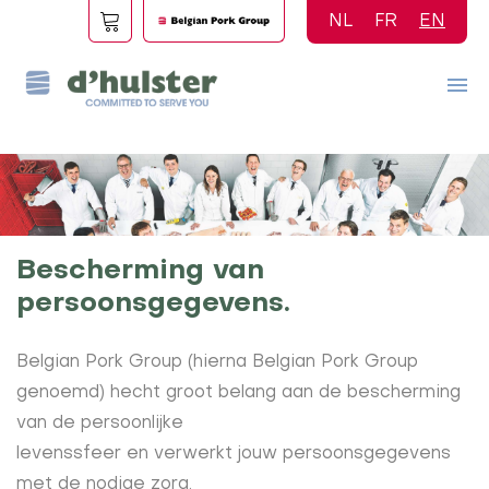
Skip
NL
FR
EN
to
main
content
Bescherming van
persoonsgegevens.
Belgian Pork Group (hierna Belgian Pork Group
genoemd) hecht groot belang aan de bescherming
van de persoonlijke
levenssfeer en verwerkt jouw persoonsgegevens
met de nodige zorg.