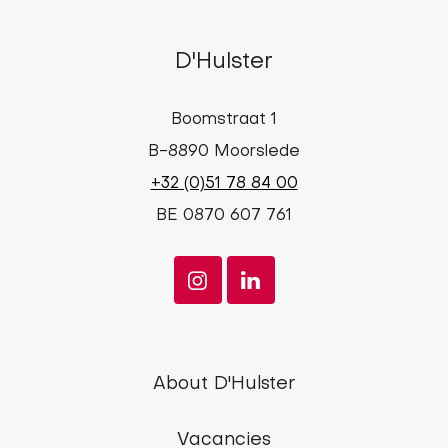
D'Hulster
Boomstraat 1
B-8890 Moorslede
+32 (0)51 78 84 00
BE 0870 607 761
d'Hulster
About D'Hulster
main
Vacancies