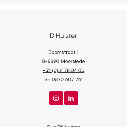
D'Hulster
Boomstraat 1
B-8890 Moorslede
+32 (0)51 78 84 00
BE 0870 607 761
d'Hulster