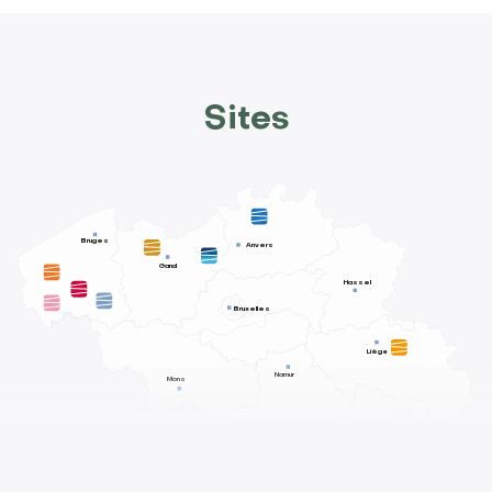
Sites
Bruges
Anvers
Gand
Hassel
Bruxelles
Liège
Namur
Mons