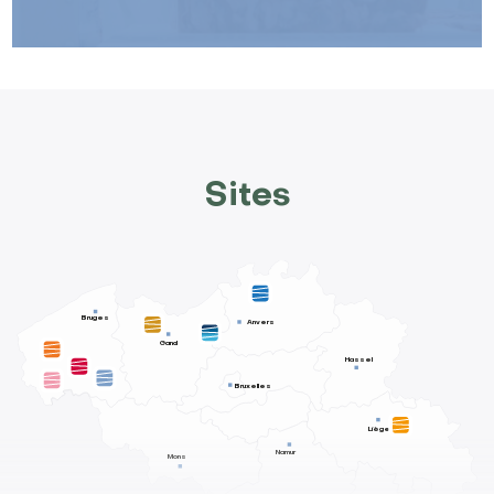
Sites
Bruges
Anvers
Gand
Hassel
Bruxelles
Liège
Namur
Mons