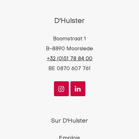
D'Hulster
Boomstraat 1
B-8890 Moorslede
+32 (0)51 78 84 00
BE 0870 607 761
d'Hulster
Sur D'Hulster
main
Emplois