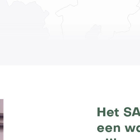
Het SA
een w